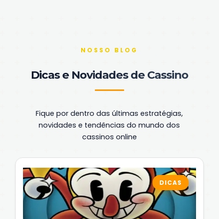
Aceitamos diversas formas de pagamento e não
cobramos taxas de depósito.
NOSSO BLOG
Dicas e Novidades de Cassino
Fique por dentro das últimas estratégias,
novidades e tendências do mundo dos
cassinos online
DICAS